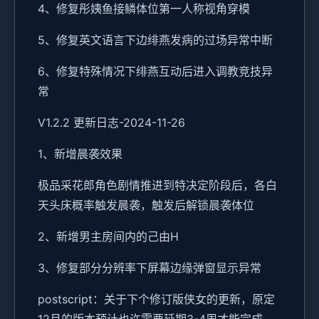
4、修复彤姨鱼接鳞体位第一人称视角穿模
5、修复英文语言下边绯燕发病的过场异常中断
6、修复特殊情况下绯燕互动后进入调教竞技异
常
V1.2.2 更新日志-2024-11-26
1、新增晨袭效果
极品采花郎角色剧情推进到特决定阶段后，各白
天头床概率触发晨袭，触发后解锁晨袭体位
2、新增男主房间内的己由H
3、修复部分分辨率下屏幕边缘弹窗显示异常
postscript：关于下个修订版侠女的更新，原定