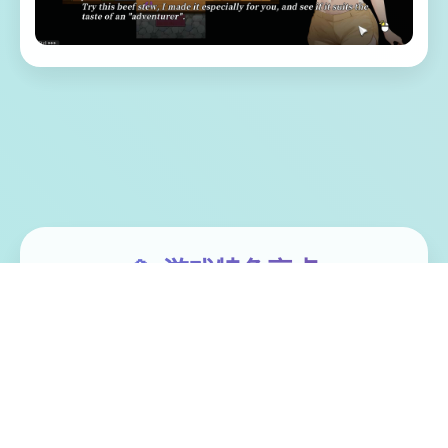
📇 游戏特色亮点
体验家“罗恩”带领二单探险微队，调查常年风
暴肆虐其漩涡中思，结果探险船场所处风暴
中解体。 昏迷中被海水流冲刷至已一类型几
乎与世隔绝的小岛（幸福岛幻思考）。 醒过
来后，村期告诉它这里称为“幸福岛”，想打算