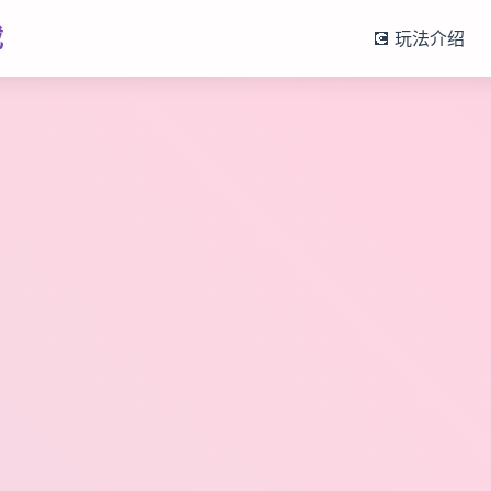
载
💽 玩法介绍