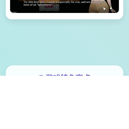
🖲️ 游戏特色亮点
体验家“罗恩”带领二单探险微队，调查常年风
暴肆虐其漩涡中思，结果探险船场所处风暴
中解体。 昏迷中被海水流冲刷至已一类型几
乎与世隔绝的小岛（幸福岛幻思考）。 醒过
来后，村期告诉它这里称为“幸福岛”，想打算