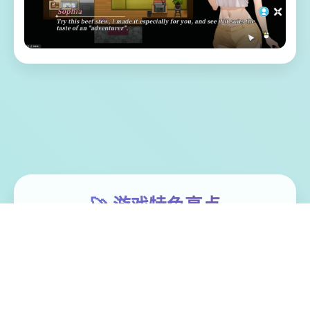
🚀 游戏特色亮点
体验家“罗恩”带领二单探险微队，调查常年风
暴肆虐其漩涡中思，结果探险船场所处风暴
中解体。 昏迷中被海水流冲刷至已一类型几
乎与世隔绝的小岛（幸福岛幻思考）。 醒过