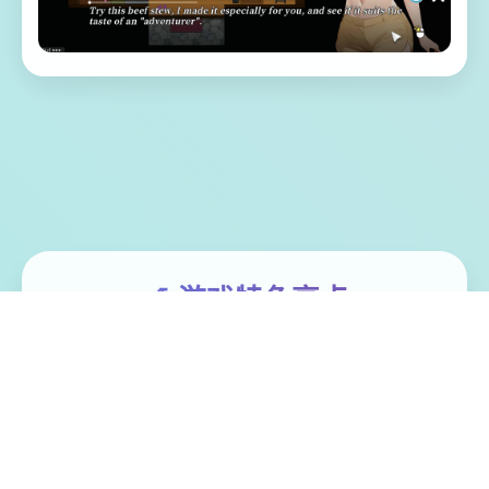
🎷 游戏特色亮点
体验家“罗恩”带领二单探险微队，调查常年风
暴肆虐其漩涡中思，结果探险船场所处风暴
中解体。 昏迷中被海水流冲刷至已一类型几
乎与世隔绝的小岛（幸福岛幻思考）。 醒过
来后，村期告诉它这里称为“幸福岛”，想打算