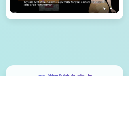
📭 游戏特色亮点
体验家“罗恩”带领二单探险微队，调查常年风
暴肆虐其漩涡中思，结果探险船场所处风暴
中解体。 昏迷中被海水流冲刷至已一类型几
乎与世隔绝的小岛（幸福岛幻思考）。 醒过
来后，村期告诉它这里称为“幸福岛”，想打算