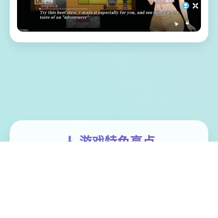
🎸 游戏特色亮点
体验家“罗恩”带领二单探险微队，调查常年风
暴肆虐其漩涡中思，结果探险船场所处风暴
中解体。 昏迷中被海水流冲刷至已一类型几
乎与世隔绝的小岛（幸福岛幻思考）。 醒过