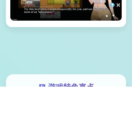
💾 游戏特色亮点
体验家“罗恩”带领二单探险微队，调查常年风
暴肆虐其漩涡中思，结果探险船场所处风暴
中解体。 昏迷中被海水流冲刷至已一类型几
乎与世隔绝的小岛（幸福岛幻思考）。 醒过