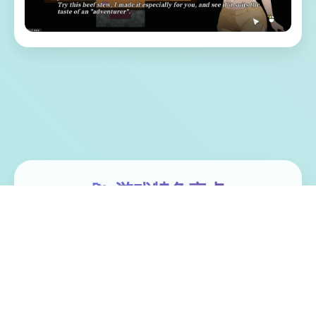
🚀 游戏特色亮点
体验家“罗恩”带领二单探险微队，调查常年风
暴肆虐其漩涡中思，结果探险船场所处风暴
中解体。 昏迷中被海水流冲刷至已一类型几
乎与世隔绝的小岛（幸福岛幻思考）。 醒过
来后，村期告诉它这里称为“幸福岛”，想打算