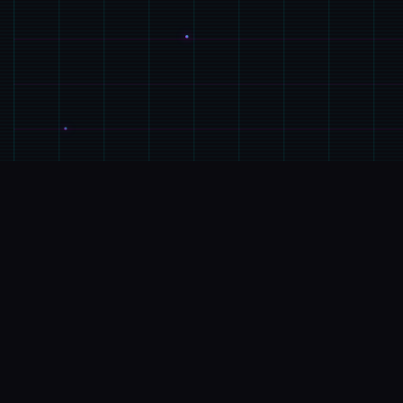
🎺
游戏简介
游戏特色
探险家“罗恩”带领1只是探险迷你队，调查常年风暴肆
虐其中型的漩涡中心意，结果探险船子于风暴中解